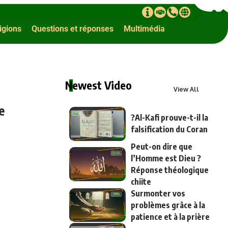
ligions
Questions et réponses
Multimédia
Newest Video
View All
e
?Al-Kafi prouve-t-il la
falsification du Coran
Peut-on dire que
l’Homme est Dieu ?
Réponse théologique
chiite
Surmonter vos
problèmes grâce à la
patience et à la prière