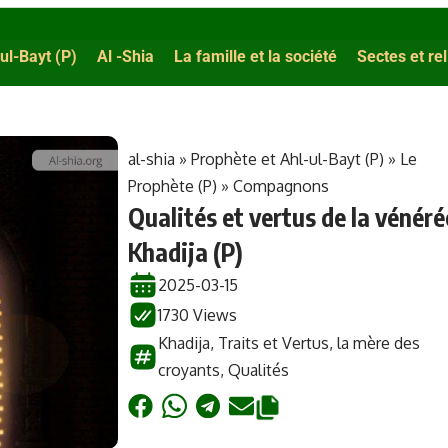
ul-Bayt (P)
Al -Shia
La famille et la société
Sectes et re
al-shia
»
Prophète et Ahl-ul-Bayt (P)
»
Le
Prophète (P)
»
Compagnons
Qualités et vertus de la vénéré
Khadija (P)
2025-03-15
1730 Views
Khadija
,
Traits et Vertus
,
la mère des
croyants
,
Qualités