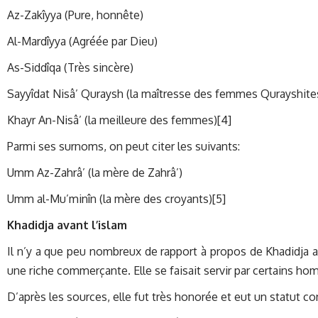
Az-Zakîyya (Pure, honnête)
Al-Mardîyya (Agréée par Dieu)
As-Siddîqa (Très sincère)
Sayyîdat Nisâ’ Quraysh (la maîtresse des femmes Qurayshites
Khayr An-Nisâ’ (la meilleure des femmes)[4]
Parmi ses surnoms, on peut citer les suivants:
Umm Az-Zahrâ’ (la mère de Zahrâ’)
Umm al-Mu’minîn (la mère des croyants)[5]
Khadidja avant l’islam
Il n’y a que peu nombreux de rapport à propos de Khadidja ava
une riche commerçante. Elle se faisait servir par certains h
D’après les sources, elle fut très honorée et eut un statut c