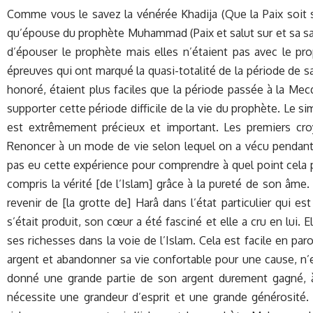
Comme vous le savez la vénérée Khadija (Que la Paix soit s
qu’épouse du prophète Muhammad (Paix et salut sur et sa sai
d’épouser le prophète mais elles n’étaient pas avec le pr
épreuves qui ont marqué la quasi-totalité de la période de s
honoré, étaient plus faciles que la période passée à la Mecq
supporter cette période difficile de la vie du prophète. Le sim
est extrêmement précieux et important. Les premiers croya
Renoncer à un mode de vie selon lequel on a vécu pendant
pas eu cette expérience pour comprendre à quel point cela peu
compris la vérité [de l’Islam] grâce à la pureté de son âme. 
revenir de [la grotte de] Harâ dans l’état particulier qui e
s’était produit, son cœur a été fasciné et elle a cru en lui. 
ses richesses dans la voie de l’Islam. Cela est facile en pa
argent et abandonner sa vie confortable pour une cause, n’e
donné une grande partie de son argent durement gagné, à p
nécessite une grandeur d’esprit et une grande générosité. 