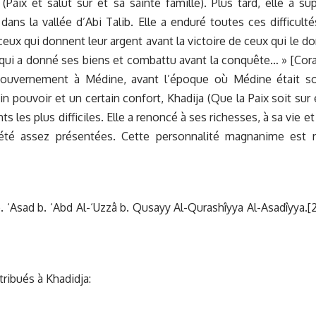
aix et salut sur et sa sainte famille). Plus tard, elle a su
dans la vallée d’Abi Talib. Elle a enduré toutes ces difficulté
ceux qui donnent leur argent avant la victoire de ceux qui le d
qui a donné ses biens et combattu avant la conquête… » [Cora
 du gouvernement à Médine, avant l’époque où Médine était s
pouvoir et un certain confort, Khadija (Que la Paix soit sur e
 les plus difficiles. Elle a renoncé à ses richesses, à sa vie et
été assez présentées. Cette personnalité magnanime est 
 ‘Asad b. ‘Abd Al-‘Uzzâ b. Qusayy Al-Qurashîyya Al-Asadîyya.[
tribués à Khadidja: