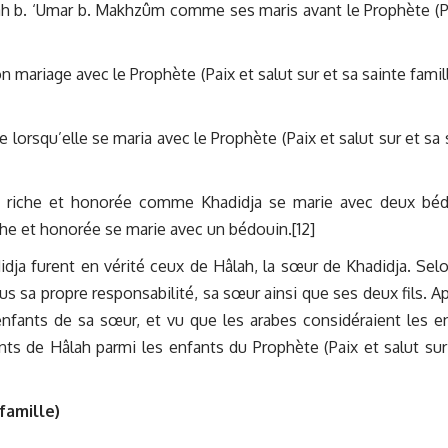
llah b. ‘Umar b. Makhzûm comme ses maris avant le Prophète (P
 mariage avec le Prophète (Paix et salut sur et sa sainte famill
e lorsqu’elle se maria avec le Prophète (Paix et salut sur et sa 
ès riche et honorée comme Khadidja se marie avec deux bé
che et honorée se marie avec un bédouin.[12]
idja furent en vérité ceux de Hâlah, la sœur de Khadidja. Sel
us sa propre responsabilité, sa sœur ainsi que ses deux fils. Ap
enfants de sa sœur, et vu que les arabes considéraient les e
nts de Hâlah parmi les enfants du Prophète (Paix et salut sur
famille)