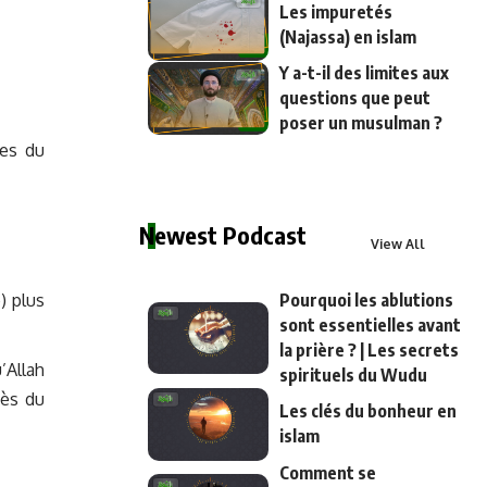
Les impuretés
(Najassa) en islam
Y a-t-il des limites aux
questions que peut
poser un musulman ?
es du
Newest Podcast
View All
) plus
Pourquoi les ablutions
sont essentielles avant
la prière ? | Les secrets
’Allah
spirituels du Wudu
cès du
Les clés du bonheur en
islam
Comment se