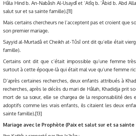
Hâla Hind b. An-Nabâsh Al-Usaydî et ‘Atîq b. ‘Âbid b. Abd A
salut sur et sa sainte famille).[11]
Mais certains chercheurs ne l’acceptent pas et croient que son
son premier mariage.
Sayyid al-Murtadâ et Cheikh at-Tûsî ont dit qu’elle était vierg
famille).
Certains ont dit que c’était impossible qu’une femme tr
surtout à cette époque-là qui était mal vue qu’une femme ri
D’après certaines recherches, deux enfants attribués à Khad
recherches, après le décès du mari de Hâlah, Khadidja prit so
mort de sa sœur, elle se chargea de la responsabilité des 
adoptifs comme les vrais enfants, ils citaient les deux enfa
sainte famille).[13]
Mariage avec le Prophète (Paix et salut sur et sa sainte 
Ibn Kathîr a rapporté par Ibn Is’hâq :