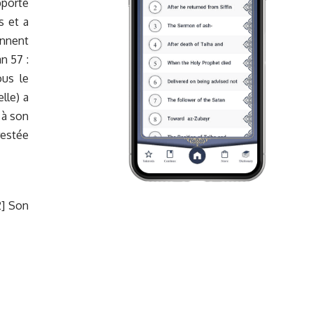
pporté
s et a
onnent
n 57 :
ous le
lle) a
 à son
restée
2] Son