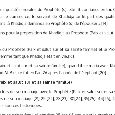
t les qualités morales du Prophète (s), elle fit confiance en lui.
ur le commerce, le servant de Khadidja lui fit part des quali
ent-là Khadidja demanda au Prophète (s) de l’épouser ».[14]
ns pour la proposition de Khadidja au Prophète (Paix et salut 
du Prophète (Paix et salut sur et sa sainte famille) et le Pr
 femme tant que Khadidja était en vie.[16]
aix et salut sur et sa sainte famille), quand il se maria avec Kh
bd Al-Birr, ce fut en l’an 26 après l’année de l’éléphant.[20]
ix et salut sur et sa sainte famille)
 lors de son mariage avec le Prophète (Paix et salut sur et sa 
s de son mariage.[21] 25 [22], 28[23], 30[24], 35[25], 44[26], 4
les sources historiques.
 et sa sainte famille) pendant 25 ans (15 ans avant la prophétie