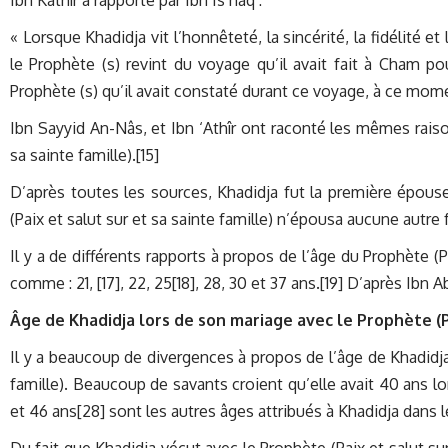
« Lorsque Khadidja vit l’honnêteté, la sincérité, la fidélité e
le Prophète (s) revint du voyage qu’il avait fait à Cham po
Prophète (s) qu’il avait constaté durant ce voyage, à ce mom
Ibn Sayyid An-Nâs, et Ibn ‘Athîr ont raconté les mêmes raiso
sa sainte famille).[15]
D’après toutes les sources, Khadidja fut la première épouse 
(Paix et salut sur et sa sainte famille) n’épousa aucune autre
Il y a de différents rapports à propos de l’âge du Prophète (P
comme : 21, [17], 22, 25[18], 28, 30 et 37 ans.[19] D’après Ibn A
Âge de Khadidja lors de son mariage avec le Prophète (Pa
Il y a beaucoup de divergences à propos de l’âge de Khadidja
famille). Beaucoup de savants croient qu’elle avait 40 ans lor
et 46 ans[28] sont les autres âges attribués à Khadidja dans 
Du fait que Khadidja vécut avec le Prophète (Paix et salut sur