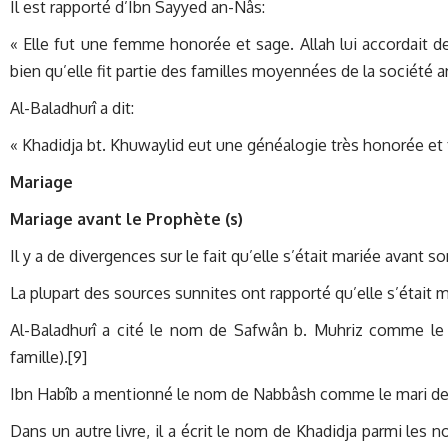
Il est rapporté d’Ibn Sayyed an-Nâs:
« Elle fut une femme honorée et sage. Allah lui accordait d
bien qu’elle fit partie des familles moyennées de la société ar
Al-Baladhurî a dit:
« Khadidja bt. Khuwaylid eut une généalogie très honorée et fu
Mariage
Mariage avant le Prophète (s)
Il y a de divergences sur le fait qu’elle s’était mariée avant s
La plupart des sources sunnites ont rapporté qu’elle s’était 
Al-Baladhurî a cité le nom de Safwân b. Muhriz comme le m
famille).[9]
Ibn Habîb a mentionné le nom de Nabbâsh comme le mari de 
Dans un autre livre, il a écrit le nom de Khadidja parmi les no