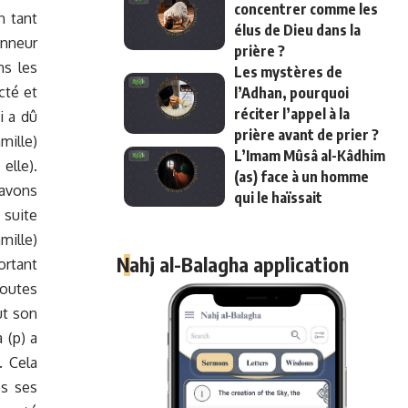
concentrer comme les
n tant
élus de Dieu dans la
onneur
prière ?
ns les
Les mystères de
cté et
l’Adhan, pourquoi
réciter l’appel à la
i a dû
prière avant de prier ?
mille)
L’Imam Mûsâ al-Kâdhim
elle).
(as) face à un homme
’avons
qui le haïssait
 suite
mille)
Nahj al-Balagha application
ortant
toutes
ut son
 (p) a
. Cela
es ses