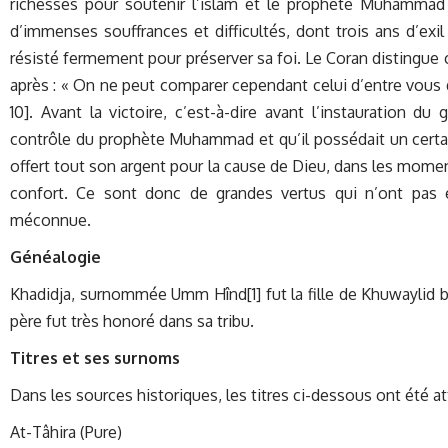
richesses pour soutenir l’islam et le prophète Muhammad (P
d’immenses souffrances et difficultés, dont trois ans d’exil 
résisté fermement pour préserver sa foi. Le Coran distingue 
après : « On ne peut comparer cependant celui d’entre vous 
10]. Avant la victoire, c’est-à-dire avant l’instauration
contrôle du prophète Muhammad et qu’il possédait un certain 
offert tout son argent pour la cause de Dieu, dans les moments
confort. Ce sont donc de grandes vertus qui n’ont pas 
méconnue.
Généalogie
Khadidja, surnommée Umm Hînd[1] fut la fille de Khuwaylid b.
père fut très honoré dans sa tribu.
Titres et ses surnoms
Dans les sources historiques, les titres ci-dessous ont été at
At-Tâhira (Pure)