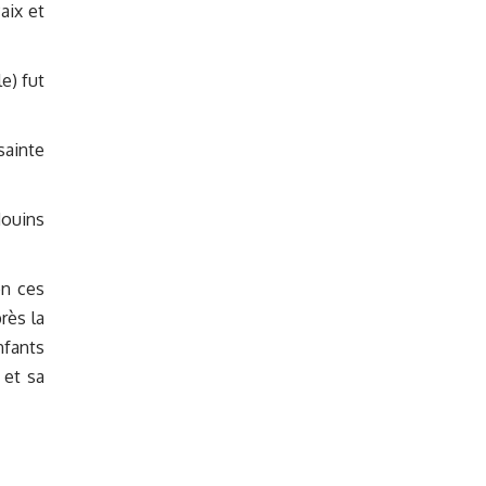
aix et
e) fut
sainte
douins
on ces
rès la
nfants
 et sa