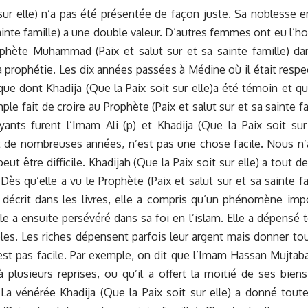
ur elle) n’a pas été présentée de façon juste. Sa noblesse e
nte famille) a une double valeur. D’autres femmes ont eu l’h
ophète Muhammad (Paix et salut sur et sa sainte famille) da
a prophétie. Les dix années passées à Médine où il était respe
ue dont Khadija (Que la Paix soit sur elle)a été témoin et qu
ple fait de croire au Prophète (Paix et salut sur et sa sainte fa
nts furent l’Imam Ali (p) et Khadija (Que la Paix soit sur 
 de nombreuses années, n’est pas une chose facile. Nous n
t être difficile. Khadijah (Que la Paix soit sur elle) a tout de
Dès qu’elle a vu le Prophète (Paix et salut sur et sa sainte fa
st décrit dans les livres, elle a compris qu’un phénomène imp
Elle a ensuite persévéré dans sa foi en l’islam. Elle a dépensé 
roles. Les riches dépensent parfois leur argent mais donner to
st pas facile. Par exemple, on dit que l’Imam Hassan Mujtaba
lusieurs reprises, ou qu’il a offert la moitié de ses biens
La vénérée Khadija (Que la Paix soit sur elle) a donné tout