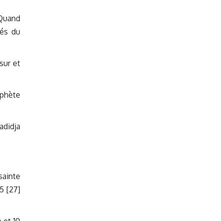
 Quand
tés du
sur et
ophète
adidja
sainte
5 [27]
 et 10