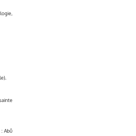
logie,
le).
sainte
 : Abû