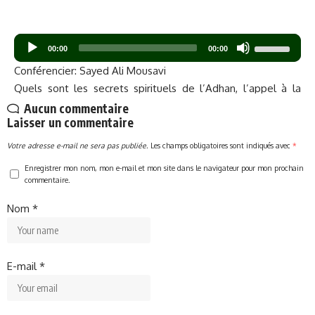
Lecteur
Utilisez
00:00
00:00
audio
les
Conférencier: Sayed Ali Mousavi
flèches
Quels sont les secrets spirituels de l’Adhan, l’appel à la
haut/bas
prière ? Pourquoi est-il si conseillé en islam, et
Aucun commentaire
pour
Laisser un commentaire
particulièrement dans le chiisme, de réciter l’Adhan avant
augmenter
chaque prière ?
Votre adresse e-mail ne sera pas publiée.
Les champs obligatoires sont indiqués avec
*
ou
diminuer
Enregistrer mon nom, mon e-mail et mon site dans le navigateur pour mon prochain
commentaire.
le
volume.
Nom
*
E-mail
*