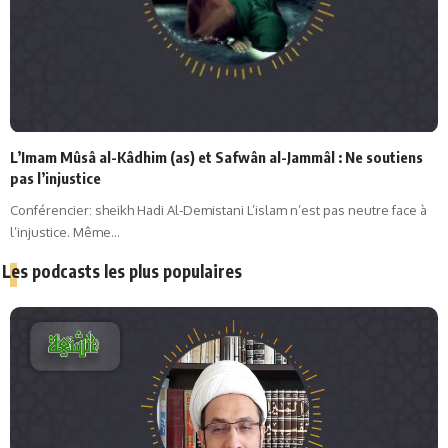
L’Imam Mûsâ al-Kâdhim (as) et Safwân al-Jammâl : Ne soutiens
pas l’injustice
Conférencier: sheikh Hadi Al-Demistani L’islam n’est pas neutre face à
l’injustice. Même…
Les podcasts les plus populaires