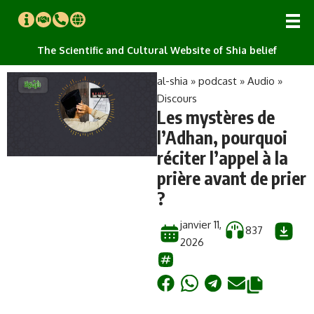
The Scientific and Cultural Website of Shia belief
al-shia
»
podcast
»
Audio
»
Discours
Les mystères de
l’Adhan, pourquoi
réciter l’appel à la
prière avant de prier
?
janvier 11,
837
2026