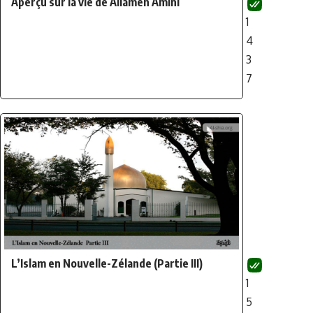
Aperçu sur la vie de Allâmeh Amini
1
4
3
7
L’Islam en Nouvelle-Zélande (Partie III)
1
5