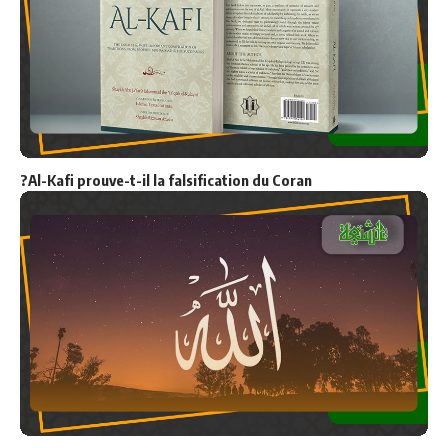
2
5
Ce qui m’a converti à l’Islam chiite
1
2
0
9