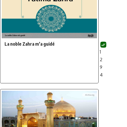
La noble Zahra m’a guidé
1
2
9
4