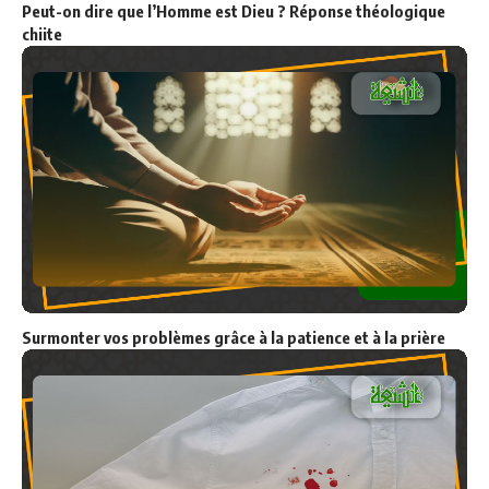
Les orientalistes et le Coran
1
3
6
9