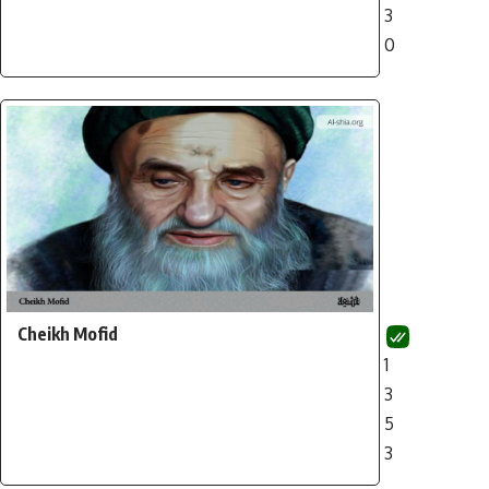
3
0
Cheikh Mofid
1
3
5
3