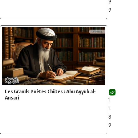
9
9
Les Grands Poètes Chiites : Abu Ayyub al-
Ansari
1
1
8
9