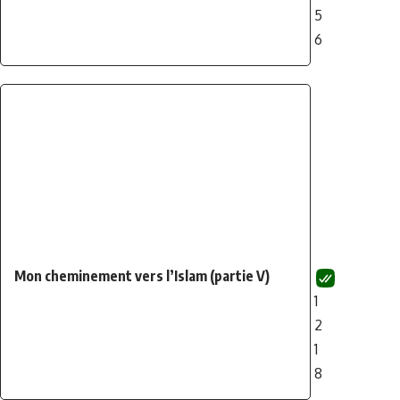
5
6
Mon cheminement vers l’Islam (partie V)
1
2
1
8