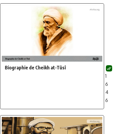
Biographie de Cheikh at-Tûsî
1
6
4
6