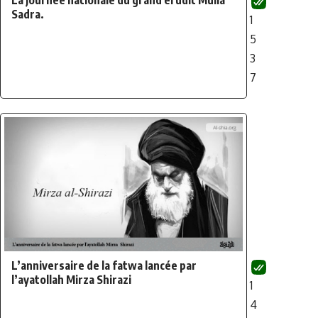
La journée nationale du grand érudit Mulla
Sadra.
1
5
3
7
L’anniversaire de la fatwa lancée par
l’ayatollah Mirza Shirazi
1
4