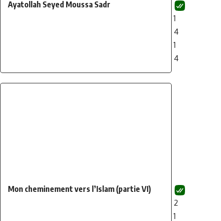
Ayatollah Seyed Moussa Sadr
1
4
1
4
Mon cheminement vers l’Islam (partie VI)
2
1