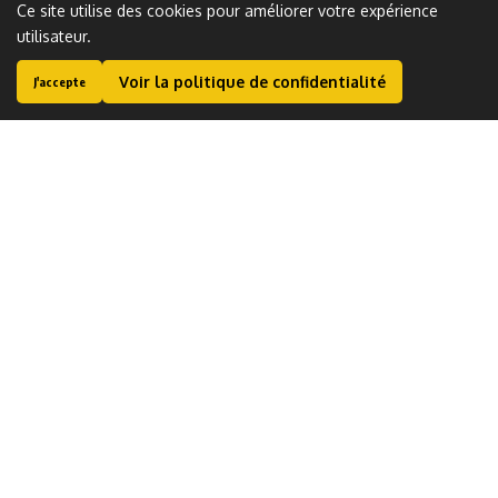
Ce site utilise des cookies pour améliorer votre expérience
utilisateur.
Voir la politique de confidentialité
J'accepte
Surmonter vos problèmes grâce à la patience et à la prière
Les impuretés (Najassa) en islam