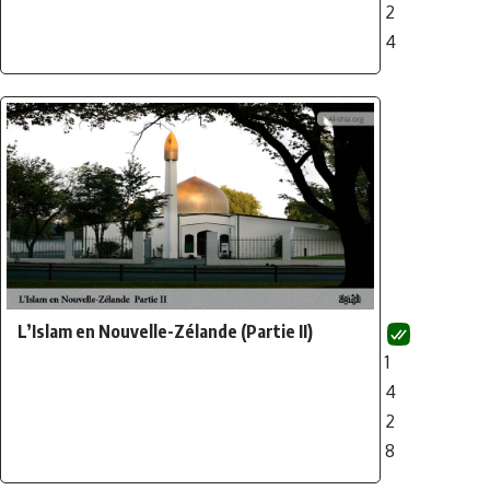
2
4
L’Islam en Nouvelle-Zélande (Partie II)
1
4
2
8