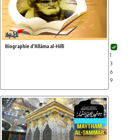
Biographie d’Allâma al-Hillî
1
3
6
9