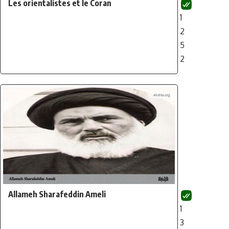
Les orientalistes et le Coran
1
2
5
2
Allameh Sharafeddin Ameli
1
3