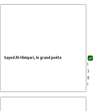
Sayed Al-Himyari, le grand poète
1
3
8
1