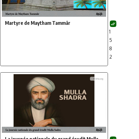
Martyre de Maytham Tammâr
1
5
8
2