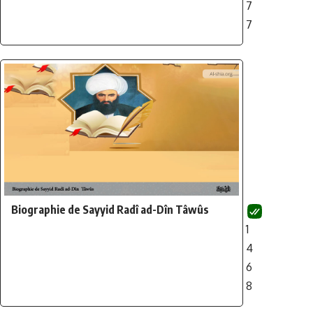
7
7
Biographie de Sayyid Radî ad-Dîn Tâwûs
1
4
6
8