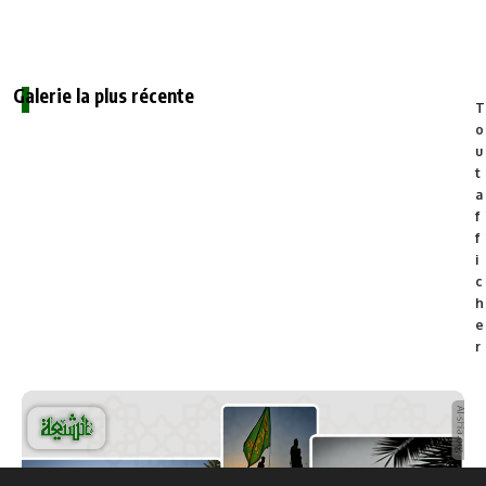
Peut-on dire que l’Homme est Dieu ? Réponse théologique
chiite