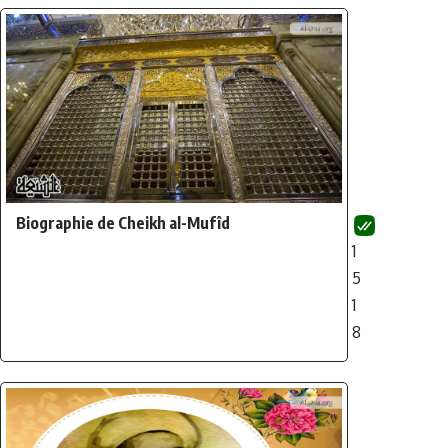
Biographie de Cheikh al-Mufîd
1
5
1
8