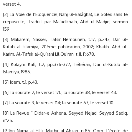
verset 4.
[2] La Voie de l’Eloquence( Nahj ul-Balâgha), Le Soleil sans le
crépuscule, Traduit par Ma’adikha’h, Abd ul-Madjid, sermon
159.
[3] Makarem, Nasser, Tafsir Nemouneh, t.17, p.243, Dar ul-
Kutub al-Islamiya, 20ème publication, 2002; Khatib, Abd ul-
Karim, Al-Tafsir al-Qu’rani Lil Qu’ran, t.11, P.678.
[4] Kulayni, Kafi, t.2, pp.376-377, Téhéran, Dar ul-Kutub al-
Islamiya, 1986.
[5] Idem, t.1, p.43.
[6] La sourate 2, le verset 170; la sourate 38, le verset 43.
[7] La sourate 3, le verset 114; la sourate 67, le verset 10.
[8] La Revue “ Didar-e Ashena, Seyyed Nejad, Seyyed Sadiq,
n°25.
[9]Ibn Nama al-Hilli, Muthir al-Ahzan, p.86, Qom, L’école de