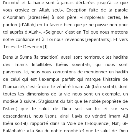
l’inimitié et la haine sont à jamais déclarées jusqu’à ce que
vous croyiez en Allah, seul». Exception faite de la parole
d’Abraham [adressée] à son père: «J’implorerai certes, le
pardon [d’Allah] en ta faveur bien que je ne puisse rien pour
toi auprès d’Allah». «Seigneur, c’est en Toi que nous mettons
notre confiance et à Toi nous revenons [repentants]. Et vers
Toi est le Devenir ».[1]
Dans la Sunna (la tradition), aussi, sont nombreux les hadiths
des Imams Infaillibles (bénis soient-ils, qui nous sont
parvenus. Ici, nous nous contentons de mentionner un hadith
de celui qui est l’exemple parfait qui marque l’histoire de
l’humanité, c’est-à-dire le vénéré Imam Ali (béni soit-il), dont
toutes les dimensions de la vie nous sont un exemple, un
modèle à suivre. S’agissant du fait que le noble prophète de
l’islam( que le salut de Dieu soit sur lui et sur ses
descendants), nous lisons, ainsi, l’avis du vénéré Imam Ali
(béni soit-il), rapporté dans la Voie de l’Eloquence( Nahj ul-
Balâghah) : « la Sira du noble prophète( que le salut de Dieu