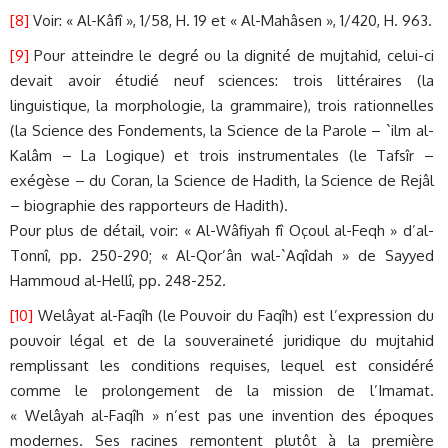
[8]
Voir: « Al-Kâfî », 1/58, H. 19 et « Al-Mahâsen », 1/420, H. 963.
[9]
Pour atteindre le degré ou la dignité de mujtahid, celui-ci
devait avoir étudié neuf sciences: trois littéraires (la
linguistique, la morphologie, la grammaire), trois rationnelles
(la Science des Fondements, la Science de la Parole – `ilm al-
Kalâm – La Logique) et trois instrumentales (le Tafsîr –
exégèse – du Coran, la Science de Hadith, la Science de Rejâl
– biographie des rapporteurs de Hadith).
Pour plus de détail, voir: « Al-Wâfiyah fî Oçoul al-Feqh » d’al-
Tonnî, pp. 250-290; « Al-Qor’ân wal-`Aqîdah » de Sayyed
Hammoud al-Hellî, pp. 248-252.
[10]
Welâyat al-Faqîh (le Pouvoir du Faqîh) est l’expression du
pouvoir légal et de la souveraineté juridique du mujtahid
remplissant les conditions requises, lequel est considéré
comme le prolongement de la mission de l’Imamat.
« Welâyah al-Faqîh » n’est pas une invention des époques
modernes. Ses racines remontent plutôt à la première