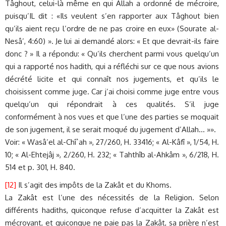
Tâghout, celui-là même en qui Allah a ordonné de mécroire,
puisqu’IL dit : «Ils veulent s’en rapporter aux Tâghout bien
qu’ils aient reçu l’ordre de ne pas croire en eux» (Sourate al-
Nesâ’, 4:60) ». Je lui ai demandé alors: « Et que devrait-ils faire
donc ? » Il a répondu: « Qu’ils cherchent parmi vous quelqu’un
qui a rapporté nos hadith, qui a réfléchi sur ce que nous avions
décrété licite et qui connaît nos jugements, et qu’ils le
choisissent comme juge. Car j’ai choisi comme juge entre vous
quelqu’un qui répondrait à ces qualités. S’il juge
conformément à nos vues et que l’une des parties se moquait
de son jugement, il se serait moqué du jugement d’Allah… »».
Voir: « Wasâ’el al-Chî`ah », 27/260, H. 33416; « Al-Kâfî », 1/54, H.
10; « Al-Ehtejâj », 2/260, H. 232; « Tahthîb al-Ahkâm », 6/218, H.
514 et p. 301, H. 840.
[12]
Il s’agit des impôts de la Zakât et du Khoms.
La Zakât est l’une des nécessités de la Religion. Selon
différents hadiths, quiconque refuse d’acquitter la Zakât est
mécroyant, et quiconque ne paie pas la Zakât, sa prière n’est