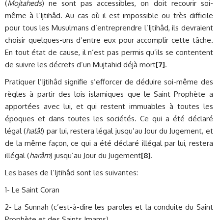
(
Mojtaheds
) ne sont pas accessibles, on doit recourir soi-
même à l’Ijtihâd. Au cas où il est impossible ou très difficile
pour tous les Musulmans d’entreprendre l’Ijtihâd, ils devraient
choisir quelques-uns d’entre eux pour accomplir cette tâche.
En tout état de cause, il n’est pas permis qu’ils se contentent
de suivre les décrets d’un Mujtahid déjà mort
[7]
.
Pratiquer l’Ijtihâd signifie s’efforcer de déduire soi-même des
règles à partir des lois islamiques que le Saint Prophète a
apportées avec lui, et qui restent immuables à toutes les
époques et dans toutes les sociétés. Ce qui a été déclaré
légal (
halâl
) par lui, restera légal jusqu’au Jour du Jugement, et
de la même façon, ce qui a été déclaré illégal par lui, restera
illégal (
harâm
) jusqu’au Jour du Jugement
[8]
.
Les bases de l’Ijtihâd sont les suivantes:
1- Le Saint Coran
2- La Sunnah (c’est-à-dire les paroles et la conduite du Saint
Prophète et des Saints Imams)