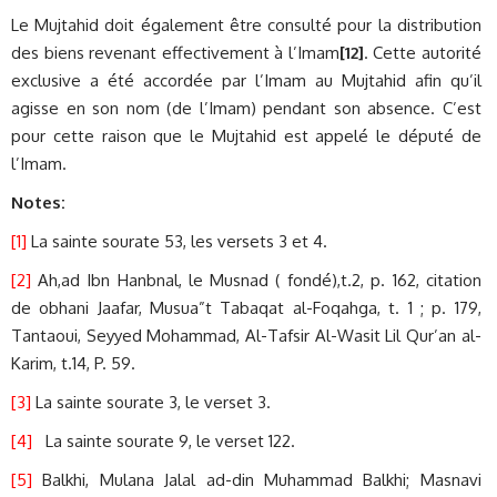
Le Mujtahid doit également être consulté pour la distribution
des biens revenant effectivement à l’Imam
[12]
. Cette autorité
exclusive a été accordée par l’Imam au Mujtahid afin qu’il
agisse en son nom (de l’Imam) pendant son absence. C’est
pour cette raison que le Mujtahid est appelé le député de
l’Imam.
Notes:
[1]
La sainte sourate 53, les versets 3 et 4.
[2]
Ah,ad Ibn Hanbnal, le Musnad ( fondé),t.2, p. 162, citation
de obhani Jaafar, Musua”t Tabaqat al-Foqahga, t. 1 ; p. 179,
Tantaoui, Seyyed Mohammad, Al-Tafsir Al-Wasit Lil Qur’an al-
Karim, t.14, P. 59.
[3]
La sainte sourate 3, le verset 3.
[4]
La sainte sourate 9, le verset 122.
[5]
Balkhi, Mulana Jalal ad-din Muhammad Balkhi; Masnavi