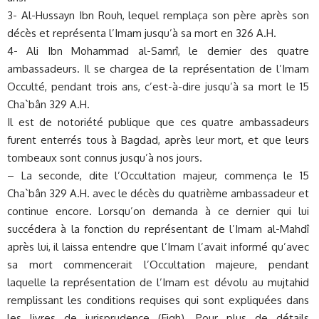
3- Al-Hussayn Ibn Rouh, lequel remplaça son père après son
décès et représenta l’Imam jusqu’à sa mort en 326 A.H.
4- Ali Ibn Mohammad al-Samrî, le dernier des quatre
ambassadeurs. Il se chargea de la représentation de l’Imam
Occulté, pendant trois ans, c’est-à-dire jusqu’à sa mort le 15
Cha`bân 329 A.H.
Il est de notoriété publique que ces quatre ambassadeurs
furent enterrés tous à Bagdad, après leur mort, et que leurs
tombeaux sont connus jusqu’à nos jours.
– La seconde, dite l’Occultation majeur, commença le 15
Cha`bân 329 A.H. avec le décès du quatrième ambassadeur et
continue encore. Lorsqu’on demanda à ce dernier qui lui
succédera à la fonction du représentant de l’Imam al-Mahdî
après lui, il laissa entendre que l’Imam l’avait informé qu’avec
sa mort commencerait l’Occultation majeure, pendant
laquelle la représentation de l’Imam est dévolu au mujtahid
remplissant les conditions requises qui sont expliquées dans
les livres de jurisprudence (Fiqh). Pour plus de détails