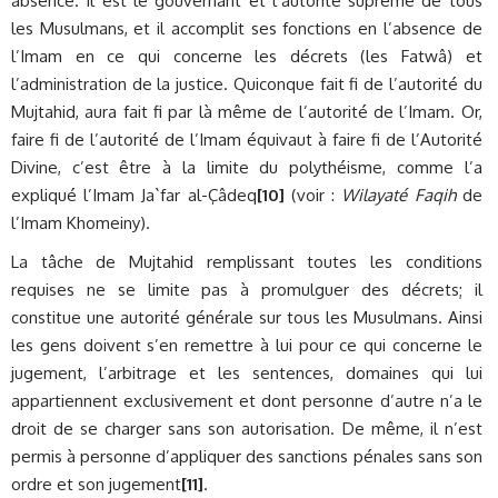
absence. Il est le gouvernant et l’autorité suprême de tous
les Musulmans, et il accomplit ses fonctions en l’absence de
l’Imam en ce qui concerne les décrets (les Fatwâ) et
l’administration de la justice. Quiconque fait fi de l’autorité du
Mujtahid, aura fait fi par là même de l’autorité de l’Imam. Or,
faire fi de l’autorité de l’Imam équivaut à faire fi de l’Autorité
Divine, c’est être à la limite du polythéisme, comme l’a
expliqué l’Imam Ja`far al-Çâdeq
[10]
(voir :
Wilayaté Faqih
de
l’Imam Khomeiny).
La tâche de Mujtahid remplissant toutes les conditions
requises ne se limite pas à promulguer des décrets; il
constitue une autorité générale sur tous les Musulmans. Ainsi
les gens doivent s’en remettre à lui pour ce qui concerne le
jugement, l’arbitrage et les sentences, domaines qui lui
appartiennent exclusivement et dont personne d’autre n’a le
droit de se charger sans son autorisation. De même, il n’est
permis à personne d’appliquer des sanctions pénales sans son
ordre et son jugement
[11]
.