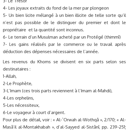
3- Le Trésor
4- Les joyaux extraits du fond de la mer par plongeon
5- Un bien licite mélangé à un bien illicite de telle sorte qu’il
n’est pas possible de le distinguer du premier et dont le
propriétaire et la quantité sont inconnus.
6- Le terrain d’un Musulman acheté par un Protégé (thimmî)
7- Les gains réalisés par le commerce ou le travail après
déduction des dépenses nécessaires de l’année.
Les revenus du Khoms se divisent en six parts selon ses
destinataires :
1-Allah,
2-Le Prophète,
3-L’Imam (ces trois parts reviennent à l’Imam al-Mahdi),
4-Les orphelins,
5-Les nécessiteux,
6-Le voyageur à court d’argent.
Pour plus de détail, voir : « Al-`Orwah al-Wothqâ », 2/170; « Al-
Masâ’il al-Montakhabah », d’al-Sayyed al-Sistânî, pp. 239-251;