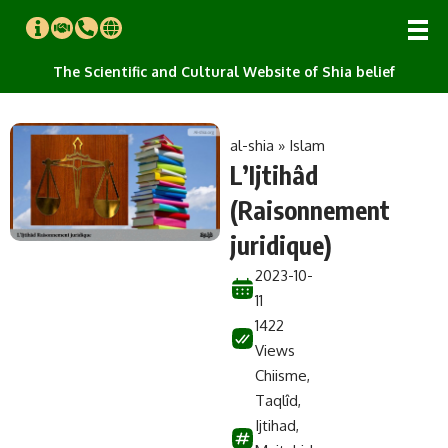
The Scientific and Cultural Website of Shia belief
al-shia
»
Islam
L’Ijtihâd
(Raisonnement
juridique)
2023-10-
11
1422
Views
Chiisme
,
Taqlîd
,
Ijtihad
,