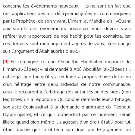
concerne les événements nouveaux – ils ne sont en fait que
des applications des lois déjà promulguées et communiquées
par le Prophète, de son vivant. L’Imam al-Mahdi a dit : «Quant
aux statuts des événements nouveaux, vous devrez vous
référer aux rapporteurs de nos hadith pour les connaître, car
ces derniers sont mon argument auprès de vous, alors que je
suis l’argument d’Allah auprès d’eux.»
[11]
En témoigne ce que Omar Ibn Handhalah rapporte de
l’Imam al-Çâdeq : «J’ai demandé à Abû Abdullâh (al-Çâdeq) s’il
est légal que lorsqu’il y a un litige à propos d’une dette ou
d’un héritage entre deux individus de notre communauté,
ceux-ci recourent à l’arbitrage des autorités ou des juges (non
légitimes)? Il a répondu: « Quiconque demande leur arbitrage,
son acte équivaudrait à la demande d’arbitrage du Tâghout
(tyran-injuste), et ce qu’il obtiendrait par ce jugement serait
illicite quand bien même il s’agissait d’un droit établi pour lui,
étant donné qu’il a obtenu son droit par le jugement du