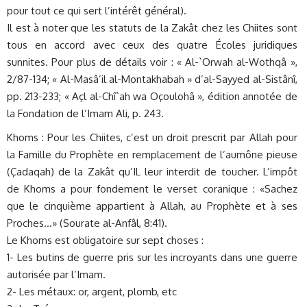
pour tout ce qui sert l’intérêt général).
Il est à noter que les statuts de la Zakât chez les Chiites sont
tous en accord avec ceux des quatre Écoles juridiques
sunnites. Pour plus de détails voir : « Al-`Orwah al-Wothqâ »,
2/87-134; « Al-Masâ’il al-Montakhabah » d’al-Sayyed al-Sistânî,
pp. 213-233; « Açl al-Chî`ah wa Oçoulohâ », édition annotée de
la Fondation de l’Imam Ali, p. 243.
Khoms : Pour les Chiites, c’est un droit prescrit par Allah pour
la Famille du Prophète en remplacement de l’aumône pieuse
(Çadaqah) de la Zakât qu’IL leur interdit de toucher. L’impôt
de Khoms a pour fondement le verset coranique : «Sachez
que le cinquième appartient à Allah, au Prophète et à ses
Proches…» (Sourate al-Anfâl, 8:41).
Le Khoms est obligatoire sur sept choses :
1- Les butins de guerre pris sur les incroyants dans une guerre
autorisée par l’Imam.
2- Les métaux: or, argent, plomb, etc