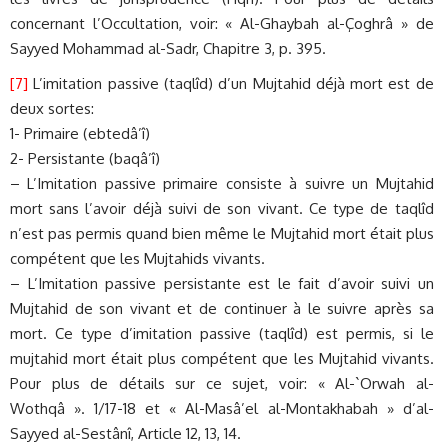
concernant l’Occultation, voir: « Al-Ghaybah al-Çoghrâ » de
Sayyed Mohammad al-Sadr, Chapitre 3, p. 395.
[7]
L’imitation passive (taqlîd) d’un Mujtahid déjà mort est de
deux sortes:
1- Primaire (ebtedâ’î)
2- Persistante (baqâ’î)
– L’Imitation passive primaire consiste à suivre un Mujtahid
mort sans l’avoir déjà suivi de son vivant. Ce type de taqlîd
n’est pas permis quand bien même le Mujtahid mort était plus
compétent que les Mujtahids vivants.
– L’Imitation passive persistante est le fait d’avoir suivi un
Mujtahid de son vivant et de continuer à le suivre après sa
mort. Ce type d’imitation passive (taqlîd) est permis, si le
mujtahid mort était plus compétent que les Mujtahid vivants.
Pour plus de détails sur ce sujet, voir: « Al-`Orwah al-
Wothqâ ». 1/17-18 et « Al-Masâ’el al-Montakhabah » d’al-
Sayyed al-Sestânî, Article 12, 13, 14.