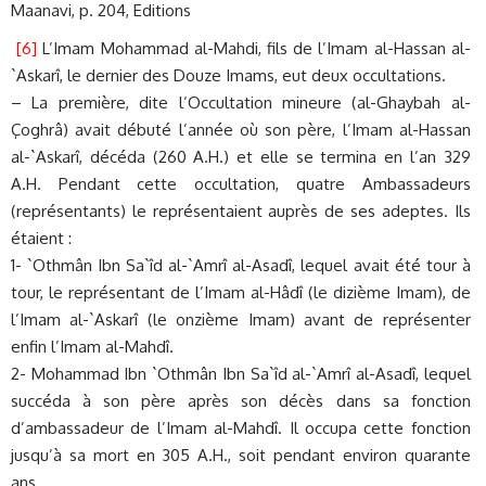
Maanavi, p. 204, Editions
[6]
L’Imam Mohammad al-Mahdi, fils de l’Imam al-Hassan al-
`Askarî, le dernier des Douze Imams, eut deux occultations.
– La première, dite l’Occultation mineure (al-Ghaybah al-
Çoghrâ) avait débuté l’année où son père, l’Imam al-Hassan
al-`Askarî, décéda (260 A.H.) et elle se termina en l’an 329
A.H. Pendant cette occultation, quatre Ambassadeurs
(représentants) le représentaient auprès de ses adeptes. Ils
étaient :
1- `Othmân Ibn Sa`îd al-`Amrî al-Asadî, lequel avait été tour à
tour, le représentant de l’Imam al-Hâdî (le dizième Imam), de
l’Imam al-`Askarî (le onzième Imam) avant de représenter
enfin l’Imam al-Mahdî.
2- Mohammad Ibn `Othmân Ibn Sa`îd al-`Amrî al-Asadî, lequel
succéda à son père après son décès dans sa fonction
d’ambassadeur de l’Imam al-Mahdî. Il occupa cette fonction
jusqu’à sa mort en 305 A.H., soit pendant environ quarante
ans.