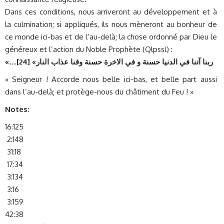
Dans ces conditions, nous arriveront au développement et à
la culmination; si appliqués, ils nous mèneront au bonheur de
ce monde ici-bas et de l’au-delà; la chose ordonné par Dieu le
généreux et l’action du Noble Prophète (Qlpssl) :
«…
]
ربنا آتنا ف‍ي الدنيا حسنة و ف‍ي الاخرة حسنة وقنا عذاب النار» [24
« Seigneur ! Accorde nous belle ici-bas, et belle part aussi
dans l’au-delà; et protège-nous du châtiment du Feu ! »
Notes:
16:125
2:148
31:18
17:34
3:134
3:16
3:159
42:38