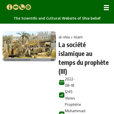
The Scientific and Cultural Website of Shia belief
al-shia
»
Islam
La société
islamique au
temps du prophète
(III)
2022-
08-18
1245
Views
Prophète
Muhammad