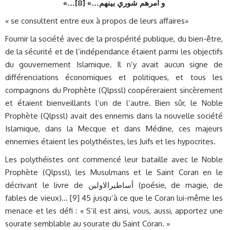
«…
]
و أمرهم شوري بينهم…» [8
« se consultent entre eux à propos de leurs affaires»
Fournir la société avec de la prospérité publique, du bien-être,
de la sécurité et de l’indépendance étaient parmi les objectifs
du gouvernement Islamique. Il n’y avait aucun signe de
différenciations économiques et politiques, et tous les
compagnons du Prophète (Qlpssl) coopéreraient sincèrement
et étaient bienveillants l’un de l’autre. Bien sûr, le Noble
Prophète (Qlpssl) avait des ennemis dans la nouvelle société
Islamique, dans la Mecque et dans Médine, ces majeurs
ennemies étaient les polythéistes, les Juifs et les hypocrites.
Les polythéistes ont commencé leur bataille avec le Noble
Prophète (Qlpssl), les Musulmans et le Saint Coran en le
décrivant le livre de أساطيرالاولين (poésie, de magie, de
fables de vieux)… [9] 45 jusqu’à ce que le Coran lui-même les
menace et les défi : « S’il est ainsi, vous, aussi, apportez une
sourate semblable au sourate du Saint Coran. »