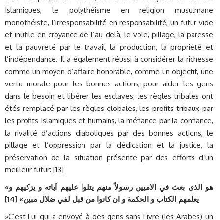
Islamiques, le polythéisme en religion musulmane
monothéiste, l’irresponsabilité en responsabilité, un futur vide
et inutile en croyance de l’au-delà, le vole, pillage, la paresse
et la pauvreté par le travail, la production, la propriété et
l’indépendance. Il a également réussi à considérer la richesse
comme un moyen d’affaire honorable, comme un objectif, une
vertu morale pour les bonnes actions, pour aider les gens
dans le besoin et libérer les esclaves; les règles tribales ont
étés remplacé par les règles globales, les profits tribaux par
les profits Islamiques et humains, la méfiance par la confiance,
la rivalité d’actions diaboliques par des bonnes actions, le
pillage et l’oppression par la dédication et la justice, la
préservation de la situation présente par des efforts d’un
meilleur futur: [13]
«
هو الذى بعث ف‍ي الاميين رسولاً منهم يتلوا عليهم آياته و يزكيهم و
]
يعلمهم الكتاب و الحكمة و ان كانوا من قبل لفي ضلال مبين» [14
»C’est Lui qui a envoyé à des gens sans Livre (les Arabes) un