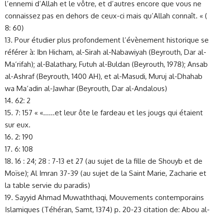
l’ennemi d’Allah et le vôtre, et d’autres encore que vous ne
connaissez pas en dehors de ceux-ci mais qu’Allah connaît. « (
8: 60)
13. Pour étudier plus profondement l’évènement historique se
référer à: Ibn Hicham, al-Sirah al-Nabawiyah (Beyrouth, Dar al-
Ma‘rifah); al-Balathary, Futuh al-Buldan (Beyrouth, 1978); Ansab
al-Ashraf (Beyrouth, 1400 AH), et al-Masudi, Muruj al-Dhahab
wa Ma‘adin al-Jawhar (Beyrouth, Dar al-Andalous)
14. 62: 2
15. 7: 157 « «.…..et leur ôte le fardeau et les jougs qui étaient
sur eux.
16. 2: 190
17. 6: 108
18. 16 : 24; 28 : 7-13 et 27 (au sujet de la fille de Shouyb et de
Moïse); Al Imran 37-39 (au sujet de la Saint Marie, Zacharie et
la table servie du paradis)
19. Sayyid Ahmad Muwaththaqi, Mouvements contemporains
Islamiques (Téhéran, Samt, 1374) p. 20-23 citation de: Abou al-