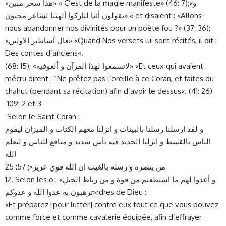
«هذا سحر مبين» « C’est de la magie manifeste» (46: 7);«و
يقولون أئنا لتاركوا آلهتنا لشاعر مجنون» « et disaient : «Allons-
nous abandonner nos divinités pour un poète fou ?» (37: 36);
«قال اَساطير الاولين» «Quand Nos versets lui sont récités, il dit :
Des contes d’anciens«.
(68: 15); «لاتسمعوا لهذا القرآن و ألغوفيه» «Et ceux qui avaient
mécru dirent : “Ne prêtez pas l’oreille à ce Coran, et faites du
chahut (pendant sa récitation) afin d’avoir le dessus«. (41: 26)
109: 2 et 3
Selon le Saint Coran :
و لقد ارسلنا رسلنا بالبينات و انزلنا معهم الكتاب و الميزان ليقوم
الناس بالقسط و انزلنا الحديد فيه بأس شديد و منافع للناس و ليعلم
الله
من ينصره و رسله بالغيب ان الله قوي عزيز»; 57: 25
12. Selon les o : «و أعدوا لهم ما استطعتم من قوة و من رباط الخيل
ترهبون به عدوا الله و عدوكم»rdres de Dieu :
«Et préparez [pour lutter] contre eux tout ce que vous pouvez
comme force et comme cavalerie équipée, afin d’effrayer