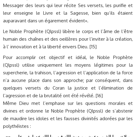
Messager des leurs qui leur récite Ses versets, les purifie et
leur enseigne le Livre et la Sagesse, bien qu’ils étaient
auparavant dans un égarement évident«.
Le Noble Prophète (Qlpssl) libère le corps et l’âme de l’être
humain des chaînes et des oeillères pour l’inviter à la création,
à l’ innovation et à la liberté envers Dieu. [15]
Pour accomplir cet objectif et idéal, le Noble Prophète
(Qlpssl) utilise uniquement les moyens légitimes pour la
supercherie, la trahison, l’agression et l’application de la force
n’a aucune place dans son approche; par conséquent, dans
quelques versets du Coran la justice et l’élimination de
l’agression et de la brutalité ont été révélé. [16]
Même Dieu met l’emphase sur les questions morales et
divines et ordonne le Noble Prophète (Qlpssl) de s’abstenir
de maudire les idoles et les fausses divinités adorées par les
polythéistes :
«
و لا تسبوا الذين يدعون من دون الله فيسبوا الله عدوا بغير علم…»