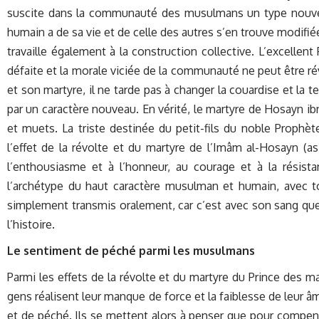
suscite dans la communauté des musulmans un type nouveau 
humain a de sa vie et de celle des autres s’en trouve modifiée
travaille également à la construction collective. L’excellen
défaite et la morale viciée de la communauté ne peut être ré
et son martyre, il ne tarde pas à changer la couardise et la
par un caractère nouveau. En vérité, le martyre de Hosayn i
et muets. La triste destinée du petit-fils du noble Prophè
l’effet de la révolte et du martyre de l’Imâm al-Hosayn (a
l’enthousiasme et à l’honneur, au courage et à la résista
l’archétype du haut caractère musulman et humain, avec tou
simplement transmis oralement, car c’est avec son sang que
l’histoire.
Le sentiment de péché parmi les musulmans
Parmi les effets de la révolte et du martyre du Prince des ma
gens réalisent leur manque de force et la faiblesse de leur 
et de péché. Ils se mettent alors à penser que pour compense