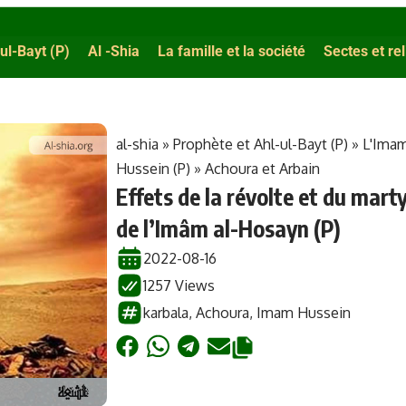
ul-Bayt (P)
Al -Shia
La famille et la société
Sectes et re
al-shia
»
Prophète et Ahl-ul-Bayt (P)
»
L'Ima
Hussein (P)
»
Achoura et Arbain
Effets de la révolte et du mart
de l’Imâm al-Hosayn (P)
2022-08-16
1257 Views
karbala
,
Achoura
,
Imam Hussein