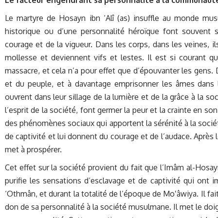
Le martyre de Hosayn ibn ‘Alî (as) insuffle au monde musul
historique ou d’une personnalité héroïque font souvent s
courage et de la vigueur. Dans les corps, dans les veines, i
mollesse et deviennent vifs et lestes. Il est si courant q
massacre, et cela n’a pour effet que d’épouvanter les gens. 
et du peuple, et à davantage emprisonner les âmes dans 
ouvrent dans leur sillage de la lumière et de la grâce à la 
l’esprit de la société, font germer la peur et la crainte en son
des phénomènes sociaux qui apportent la sérénité à la société,
de captivité et lui donnent du courage et de l’audace. Après l
met à prospérer.
Cet effet sur la société provient du fait que l’Imâm al-Hosayn
purifie les sensations d’esclavage et de captivité qui ont i
‘Othmân, et durant la totalité de l’époque de Mo‛âwiya. Il fait 
don de sa personnalité à la société musulmane. Il met le doigt 