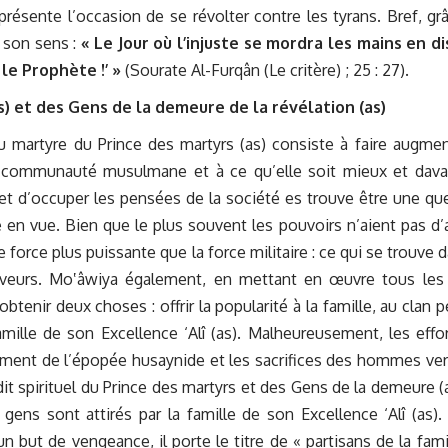
ésente l’occasion de se révolter contre les tyrans. Bref, gr
t son sens :
« Le Jour où l’injuste se mordra les mains en di
 le Prophète !’ »
(Sourate Al-Furqân (Le critère) ; 25 : 27).
) et des Gens de la demeure de la révélation (as)
 du martyre du Prince des martyrs (as) consiste à faire augmen
 la communauté musulmane et à ce qu’elle soit mieux et dav
et d’occuper les pensées de la société es trouve être une qu
 en vue. Bien que le plus souvent les pouvoirs n’aient pas d’
e force plus puissante que la force militaire : ce qui se trouve d
 faveurs. Mo‛âwiya également, en mettant en œuvre tous les
tenir deux choses : offrir la popularité à la famille, au clan p
mille de son Excellence ‘Alî (as). Malheureusement, les effo
ment de l’épopée husaynide et les sacrifices des hommes ve
dit spirituel du Prince des martyrs et des Gens de la demeure (a
ens sont attirés par la famille de son Excellence ‘Alî (as).
 but de vengeance, il porte le titre de « partisans de la fami