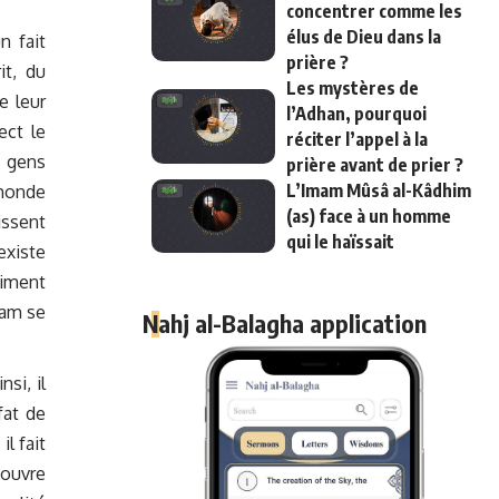
concentrer comme les
élus de Dieu dans la
n fait
prière ?
it, du
Les mystères de
e leur
l’Adhan, pourquoi
ect le
réciter l’appel à la
s gens
prière avant de prier ?
L’Imam Mûsâ al-Kâdhim
 monde
(as) face à un homme
issent
qui le haïssait
existe
timent
lam se
Nahj al-Balagha application
si, il
fat de
l fait
couvre