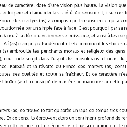
de caractère, doté d’une vision plus haute. La vision que 
 et lui permet d’amender la société. Autrement dit, il se constr
t Prince des martyrs (as) a compris que la conscience qui a co
volutionnée par un simple face à face. C’est pourquoi, par sa r
 tendance à la déroute en immense puissance, et ainsi à les rem
bn ‘Alî (as) marque profondément et étonnamment les shiites 
te (s) embrouille les penchants moraux et religieux des gens
s), une onde surgit dans l’esprit des musulmans, donnant le 
nce. Karbalâ et la révolte du Prince des martyrs (as) const
tes ses qualités et toute sa fraîcheur. Et ce caractère n’e
 l’Imâm (as) l’a consigné de manière permanente sur cette p
rtyrs (as) se trouve le fait qu’après un laps de temps très cour
âme. En ce sens, ils éprouvent alors un sentiment profond de r
r cette incurie, cette négligence, et aussi pour implorer le 