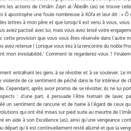
mi les actions de l’Imâm Zayn al-‘Âbedîn (as) se trouve celle
 il apostrophe une foule nombreuse à Kûfa et leur dit : « Ô 
es lettres à mon père et que lorsqu’il est venu à vous, vous 
s aviez pactisé avec lui, mais vous avez brisé votre engagem
vec cette provision que vous vous êtes réservée dans l’autre 
ous avez retenue ! Lorsque vous irez à la rencontre du noble Pr
eint mon inviolabilité.’ Comment le regarderez-vous ? Finaleme
ent entraînant les gens à se révolter et à se soulever. Le m
e violente de ce sentiment de péché dans le for intérieur de 
e. Cependant, après avoir promis de se révolter, ils ne lui por
ects : d’une part, il persuade l’être humain de laver, p
réé un sentiment de rancune et de haine à l’égard de ceux qui
lutions qui ont été mises sur pied suite au meurtre de l’Imâ
r en aide à son Excellence (as), ainsi qu’une vengeance cont
u départ qu’il est continuellement resté allumé et que la ven