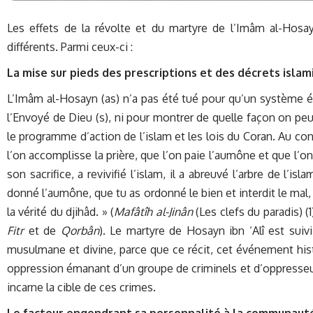
Les effets de la révolte et du martyre de l’Imâm al-Hos
différents. Parmi ceux-ci :
La mise sur pieds des prescriptions et des décrets islam
L’Imâm al-Hosayn (as) n’a pas été tué pour qu’un système é
l’Envoyé de Dieu (s), ni pour montrer de quelle façon on peut
le programme d’action de l’islam et les lois du Coran. Au contr
l’on accomplisse la prière, que l’on paie l’aumône et que l’on 
son sacrifice, a revivifié l’islam, il a abreuvé l’arbre de l’i
donné l’aumône, que tu as ordonné le bien et interdit le mal, 
la vérité du djihâd. » (
Mafâtîh al-Jinân
(Les clefs du paradis)
(1
Fitr
et de
Qorbân
). Le martyre de Hosayn ibn ‘Alî est sui
musulmane et divine, parce que ce récit, cet événement his
oppression émanant d’un groupe de criminels et d’oppresseurs
incarne la cible de ces crimes.
Le facteur engendrant sa personnalité à la communau