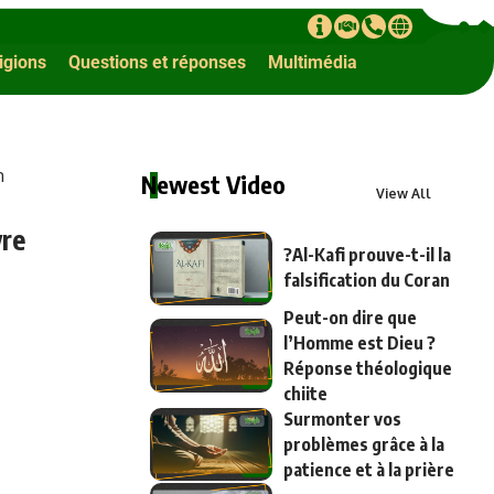
ligions
Questions et réponses
Multimédia
m
Newest Video
View All
yre
?Al-Kafi prouve-t-il la
falsification du Coran
Peut-on dire que
l’Homme est Dieu ?
Réponse théologique
chiite
Surmonter vos
problèmes grâce à la
patience et à la prière