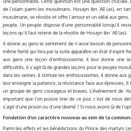
une personnalité. Cette question est une question cruciale. 
de l’islam parmi les musulmans. Hosayn ibn ‘Alî (as), en tant
musulmane, se révolte et offre l’amour et un idéal aux gens.
peuple. Un peuple dispose d’une personnalité lorsqu’il ressen
leçons qu’il faut retenir de la révolte de Hosayn ibn ‘Alî (as).
Il donne au gens le sentiment de n’avoir besoin de personne.
même fierté qui fera par la suite apparaître un état d’esprit f
aux gens une leçon d’enthousiasme, il leur donne une le
difficultés. Il s’agit là de grandes leçons pour le peuple musulm
dans les veines, il stimule les enthousiasmes, il donne aux g
leur enseigne la patience, la résistance face aux épreuves. I
un groupe de gens courageux et braves. L’événement de
‘A
important que l’on puisse tirer de ce jour, c’est de nous dem
s’agit d’une prison ou d’une liberté ? Si nous avons là de l’o
Fondation d’un caractère nouveau au sein de la commu
Parmi les effets et les bénédictions du Prince des martyrs (a