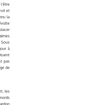
l’être
uit et
nnu la
évolte
placer
calmes
. Sous
jour à
ituent
st pas
age de
t, les
emords
pardon