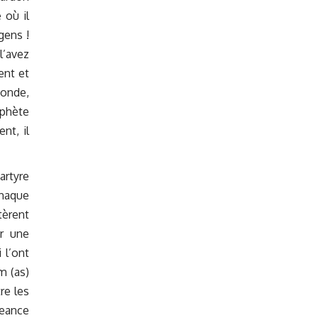
 où il
gens !
l’avez
ent et
monde,
ophète
nt, il
artyre
chaque
tèrent
ar une
 l’ont
m (as)
re les
geance