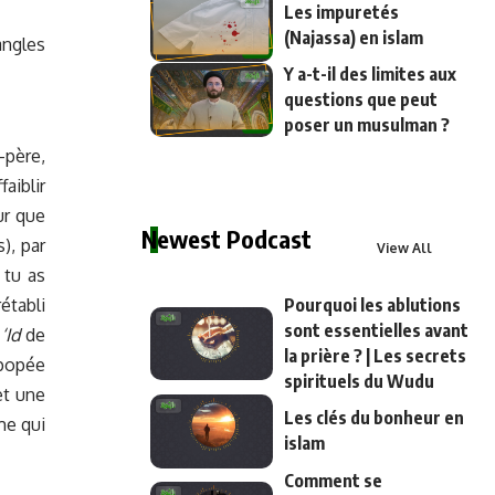
Les impuretés
(Najassa) en islam
angles
Y a-t-il des limites aux
questions que peut
poser un musulman ?
-père,
aiblir
ur que
Newest Podcast
), par
View All
 tu as
établi
Pourquoi les ablutions
sont essentielles avant
s
‘Id
de
la prière ? | Les secrets
épopée
spirituels du Wudu
et une
Les clés du bonheur en
me qui
islam
Comment se