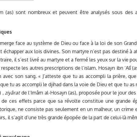
ayn (as) sont nombreux et peuvent être analysés sous des 
iques
merge face au système de Dieu ou face à la loi de son Grand
 échapper aux lois divines. Son martyre n’est pas destiné à aff
aire, il s’est livré au martyre et a fermé les yeux sur la vie po
respecte les autres prescriptions de l’islam. Hosayn ibn ‘Alî (as
slam avec son sang. « J’atteste que tu as accompli la prière, que
que tu as accompli le djihad dans la voie de Dieu et que tu as r
) ,
ziyârat
de l’Imâm al-Hosayn (as), proposée pour le jour de
vi de ces effets parce que sa révolte constitue une grande 
torique, ne consiste pas seulement en un malheur, un crime 
, il s’agit d’une très grande épopée de la part de celui-là mê
té musulmane