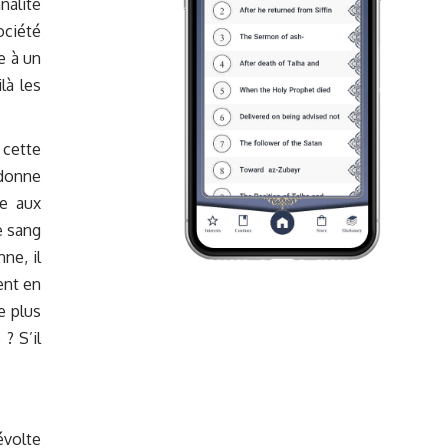
nalité
ociété
e à un
là les
 cette
 donne
ce aux
le sang
ne, il
ent en
e plus
? S’il
évolte