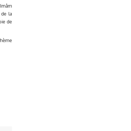
u’Imâm
 de la
oie de
 thème