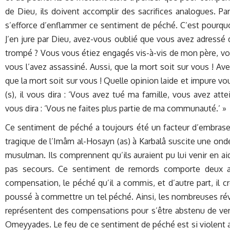
de Dieu, ils doivent accomplir des sacrifices analogues. Par
s’efforce d’enflammer ce sentiment de péché. C’est pourquoi
J’en jure par Dieu, avez-vous oublié que vous avez adressé d
trompé ? Vous vous étiez engagés vis-à-vis de mon père, vou
vous l’avez assassiné. Aussi, que la mort soit sur vous ! A
que la mort soit sur vous ! Quelle opinion laide et impure v
(s), il vous dira : ‘Vous avez tué ma famille, vous avez att
vous dira : ‘Vous ne faites plus partie de ma communauté.’ »
Ce sentiment de péché a toujours été un facteur d’embrasem
tragique de l’Imâm al-Hosayn (as) à Karbalâ suscite une ond
musulman. Ils comprennent qu’ils auraient pu lui venir en aid
pas secours. Ce sentiment de remords comporte deux asp
compensation, le péché qu’il a commis, et d’autre part, il c
poussé à commettre un tel péché. Ainsi, les nombreuses révo
représentent des compensations pour s’être abstenu de veni
Omeyyades. Le feu de ce sentiment de péché est si violent a