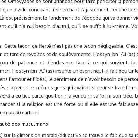
Les Omeyyades se sont arrangés pour faire péricliter la person
 qu’individu conciliant, recherchant l’ajustement, rectifie la s
 Là est précisément le fondement de l’épopée qui va donner vi
t qu’il n’a nul besoin d’autrui, qu’il se suffit à lui-même. Voi
 Cette leçon de fierté n’est pas une leçon négligeable. C’est
ier, et tant de révoltes et de soulèvements. Hosayn ibn ‘Alî (as)
çon de patience et d’endurance face à ce qui survient, fa
an. Hosayn ibn ‘Alî (as) insuffle un esprit neuf, il fait bouillir 
ens l’amour et l’idéal, le sentiment de n’avoir besoin de person
l lève la peur. Ces mêmes gens qui avaient si peur se transform
shûrâ
a eu lieu parce que l’on n’a vendu ni sa foi ni son idée. L
ander si la religion est une force ou si elle est une faiblesse 
pium ou du carton ?
nauté des musulmans
s) sur la dimension morale/éducative se trouve le fait que sa r