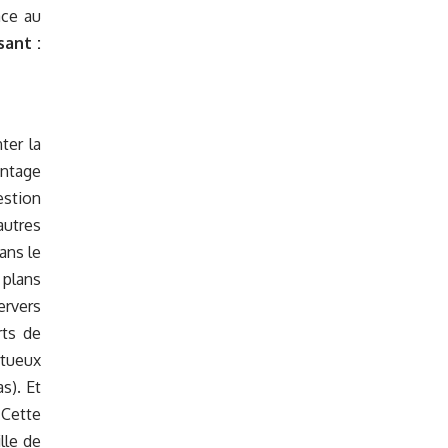
âce au
sant :
ter la
antage
estion
autres
ans le
 plans
ervers
rts de
rtueux
s). Et
 Cette
lle de