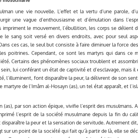
man une vie nouvelle. L’effet et la vertu d’une parole, d’u
urgir une vague d’enthousiasme et d’émulation dans l’espr
ls impriment le mouvement, l’ébullition, les corps se délient d
ue le sang soit versé en divers endroits, avec pour seul asp
Dans ces cas, le seul but consiste à faire diminuer la force de
les poitrines. Cependant, ce sont les martyrs qui dans ce
société. Certains des phénomènes sociaux troublent et assombr
 sein, lui conférant un état de captivité et d’esclavage, mais il 
 l’illuminent, font disparaître la peur, la délivrent de son sen
e martyre de l’Imâm al-Hosayn (as), un tel état apparaît, et l’is
 (as), par son action épique, vivifie l’esprit des musulmans. Ain
mprimé l’esprit de la société musulmane depuis la fin du cali
disparaître la peur et la sensation de servitude. Autrement dit, i
sur un point de la société qui fait qu’à partir de là, elle se dé