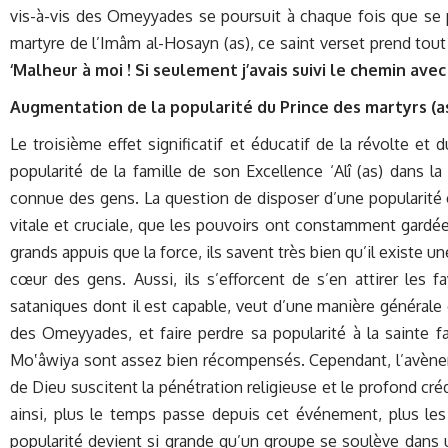
vis-à-vis des Omeyyades se poursuit à chaque fois que se pr
martyre de l’Imâm al-Hosayn (as), ce saint verset prend tou
‘Malheur à moi ! Si seulement j’avais suivi le chemin avec
Augmentation de la popularité du Prince des martyrs (as
Le troisième effet significatif et éducatif de la révolte et
popularité de la famille de son Excellence ‘Alî (as) dans
connue des gens. La question de disposer d’une popularité 
vitale et cruciale, que les pouvoirs ont constamment gardée
grands appuis que la force, ils savent très bien qu’il existe un
cœur des gens. Aussi, ils s’efforcent de s’en attirer les
sataniques dont il est capable, veut d’une manière générale ob
des Omeyyades, et faire perdre sa popularité à la sainte fa
Mo‛âwiya sont assez bien récompensés. Cependant, l’avène
de Dieu suscitent la pénétration religieuse et le profond cré
ainsi, plus le temps passe depuis cet événement, plus les g
popularité devient si grande qu’un groupe se soulève dans un