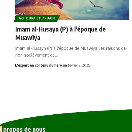
ACHOURA ET ARBAIN
Imam al-Husayn (P) à l’époque de
Muawiya
Imam al-Husayn (P) à l'époque de Muawiya Les raisons de
non-soulèvement de…
L'expert en contenu numéro un
février 2, 2025
À propos de nous