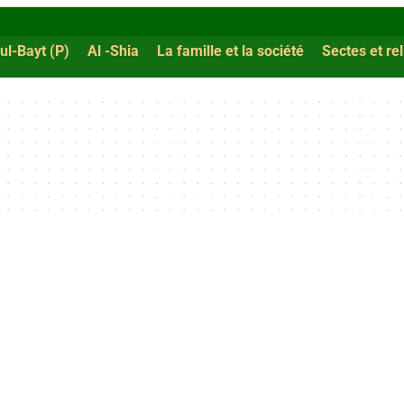
ul-Bayt (P)
Al -Shia
La famille et la société
Sectes et re