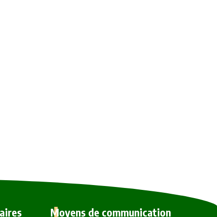
laires
Moyens de communication